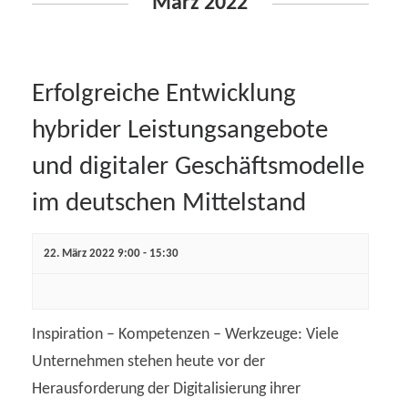
n
a
März 2022
n
s
s
t
Erfolgreiche Entwicklung
t
a
hybrider Leistungsangebote
a
l
und digitaler Geschäftsmodelle
l
t
im deutschen Mittelstand
t
u
u
22. März 2022 9:00
-
15:30
n
n
g
A
g
Inspiration – Kompetenzen – Werkzeuge: Viele
n
Unternehmen stehen heute vor der
e
Herausforderung der Digitalisierung ihrer
s