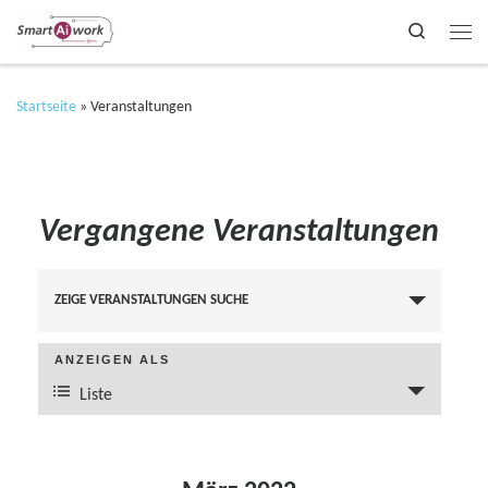
Search
Zum Inhalt springen
Me
Startseite
»
Veranstaltungen
Vergangene Veranstaltungen
V
ZEIGE VERANSTALTUNGEN SUCHE
e
ANZEIGEN ALS
V
r
Liste
e
a
r