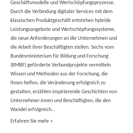
n
Geschäftsmodelle und Wertschöpfungsprozesse.
i
Durch die Verbindung digitaler Services mit dem
c
S
klassischen Produktgeschäft entstehen hybride
h
u
Leistungsangebote und Wertschöpfungssysteme,
t
die neue Anforderungen an die Unternehmen und
c
die Arbeit ihrer Beschäftigten stellen. Sechs vom
e
Bundesministerium für Bildung und Forschung
h
n
(BMBF) geförderte Verbundprojekte vermitteln
-
e
Wissen und Methoden aus der Forschung, die
N
Ihnen helfen, die Veränderung erfolgreich zu
u
a
gestalten, erzählen inspirierende Geschichten von
n
Unternehmer:innen und Beschäftigten, die den
v
Wandel erfolgreich…
d
i
Erfahren Sie mehr »
g
A